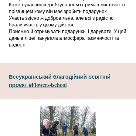
Кожен учасник жеребкуванням отримав листочок із
прізвищем кому він має зробити подарунок.
Участь звісно ж добровільна, але всі з радістю
брали участь у цьому дійстві.
Приємно й отримувати подарунки, і дарувати. У цей
день в ліцеї панувала атмосфера таємничості та
радості.
Всеукраїнський благодійний освітній
проєкт #Flowers4school