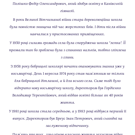
Полішко Федір Олександрович, який здобув освіту в Канівській
гімназії.
В роки Великої Вітчизняної війни стара дореволюційна школа
була повністю знищена під час жорстоких боїв. І діти після війни
навчалися у пристосованих приміщеннях.
У 1950 році силами громади села була споруджена школа "лєпка". ЇЇ
прозвали так бо зроблена була з глиняних вальків, тобто зліплена
з глини.
З 1958 року бобрицькі школярі почати опановувати знання уже у
восьмирічці. День 1 вересня 1974 року став пам`ятним не тільки
для бобрицької дітлашні, а й для всього села. Саме тоді було
відкрито нову восьмирічну школу, директором був Гордієнко
Володимир Терентійович, який віддав освіті більше як 40 років
життя.
У 1981 році школа стала середньою, а у 1983 році відбувся перший її
випуск. Директором був Бреус Іван Петрович, який сьогодні на
заслуженому відпочинку.
Пам`ять про тих , хто ціною власного життя захистив рідну