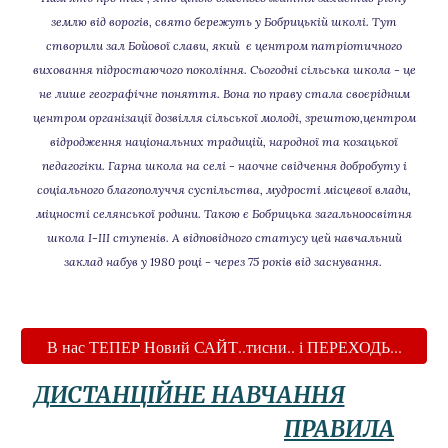
землю від ворогів, свято бережуть у Бобрицькій школі. Тут
створили зал Бойової слави, який є центром патріотичного
виховання підростаючого покоління. Сьогодні сільська школа - це
не лише географічне поняття. Вона по праву стала своєрідним
центром організації дозвілля сільської молоді, зрештою,центром
відродження національних традицій, народної та козацької
педагогіки. Гарна школа на селі - наочне свідчення добробуту і
соціального благополуччя суспільства, мудрості місцевої влади,
міцності селянської родини. Такою є Бобрицька загальноосвітня
школа І-ІІІ ступенів. А відповідного статусу цей навчальний
заклад набув у 1980 році - через 75 років від заснування.
В нас ТЕПЕР Новий САЙТ..тисни.. і ПЕРЕХОДЬ...
ДИСТАНЦІЙНЕ НАВЧАННЯ
П
РАВ
ИЛА