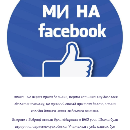
Школа - це перші кроки до знань, перша вершина яку довелося
здолати кожному, це щемний спогад про такі далекі, і такі
солодкі дитячі миті людського життя.
Вперше в Бобриці школа була відкрита в 1905 році. Школа була
трирічна церковноприходська. Учителем в усіх класах був